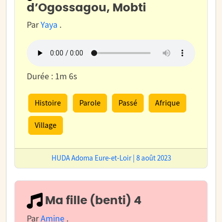
d’Ogossagou, Mobti
Par
Yaya
.
Durée : 1m 6s
Histoire
Parole
Passé
Afrique
Village
HUDA Adoma Eure-et-Loir | 8 août 2023
Ma fille (benti) 4
Par
Amine
.