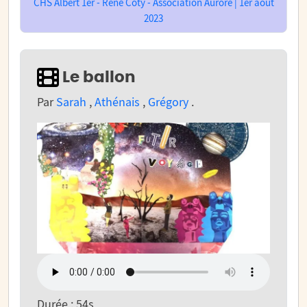
CHS Albert 1er - René Coty - Association Aurore | 1er août
2023
Le ballon
Par
Sarah
,
Athénais
,
Grégory
.
Durée : 54s