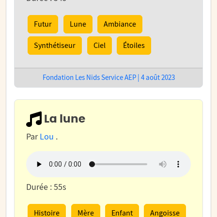
Futur
Lune
Ambiance
Synthétiseur
Ciel
Étoiles
Fondation Les Nids Service AEP | 4 août 2023
La lune
Par
Lou
.
Durée : 55s
Histoire
Mère
Enfant
Angoisse