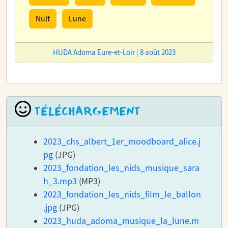
Nuit
Lune
HUDA Adoma Eure-et-Loir | 8 août 2023
TÉLÉCHARGEMENT
2023_chs_albert_1er_moodboard_alice.j
pg
(JPG)
2023_fondation_les_nids_musique_sara
h_3.mp3
(MP3)
2023_fondation_les_nids_film_le_ballon
.jpg
(JPG)
2023_huda_adoma_musique_la_lune.m