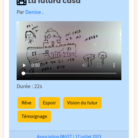
La futura casa
Par
Denise
.
Durée : 22s
Rêve
Espoir
Vision du futur
Témoignage
Association PASTT | 17 juillet 2023