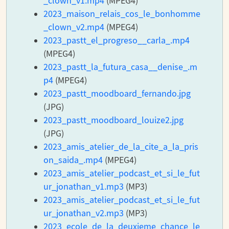
_clown_v1.mp4
(MPEG4)
2023_maison_relais_cos_le_bonhomme
_clown_v2.mp4
(MPEG4)
2023_pastt_el_progreso__carla_.mp4
(MPEG4)
2023_pastt_la_futura_casa__denise_.m
p4
(MPEG4)
2023_pastt_moodboard_fernando.jpg
(JPG)
2023_pastt_moodboard_louize2.jpg
(JPG)
2023_amis_atelier_de_la_cite_a_la_pris
on_saida_.mp4
(MPEG4)
2023_amis_atelier_podcast_et_si_le_fut
ur_jonathan_v1.mp3
(MP3)
2023_amis_atelier_podcast_et_si_le_fut
ur_jonathan_v2.mp3
(MP3)
2023_ecole_de_la_deuxieme_chance_le