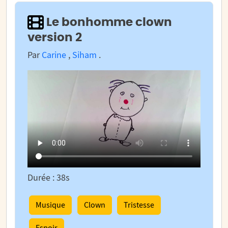
Le bonhomme clown
version 2
Par
Carine
,
Siham
.
Durée : 38s
Musique
Clown
Tristesse
Espoir