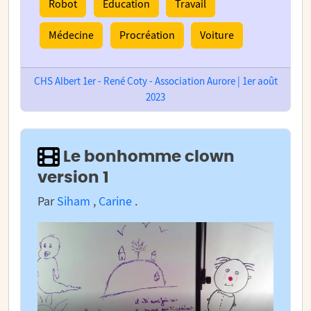
Robot
Éducation
Travail
Médecine
Procréation
Voiture
CHS Albert 1er - René Coty - Association Aurore | 1er août
2023
Le bonhomme clown
version 1
Par
Siham
,
Carine
.