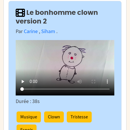
Le bonhomme clown
version 2
Par
Carine
,
Siham
.
Durée : 38s
Musique
Clown
Tristesse
Espoir